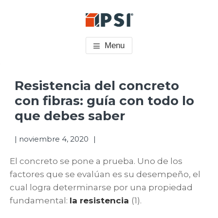
Saltar
Saltar
Saltar
Skip
al
a
al
to
PSI CONCRETO
Pisos Industriales
contenido
la
pie
footer
Menu
principal
barra
de
navigation
Barra
lateral
página
lateral
Resistencia del concreto
principal
principal
con fibras: guía con todo lo
que debes saber
|
noviembre 4, 2020
El concreto se pone a prueba. Uno de los
factores que se evalúan es su desempeño, el
cual logra determinarse por una propiedad
fundamental:
la resistencia
(1).