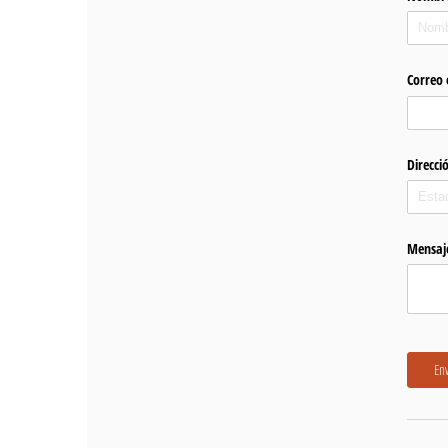
Correo 
Direcci
Mensaj
Env