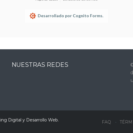
Desarrollado por Cognito Forms.
NUESTRAS REDES
©
d
u
ng Digital y Desarrollo Web
.
FAQ
TÉRM