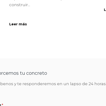
construir...
Leer más
orcemos tu concreto
íbenos y te responderemos en un lapso de 24 horas
e
(necesario)
*