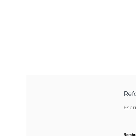
Ref
Escr
Nombr