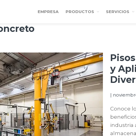
EMPRESA
PRODUCTOS
SERVICIOS
concreto
Pisos
y Apl
Diver
|
noviembre
Conoce los
beneficio
industria
almacena