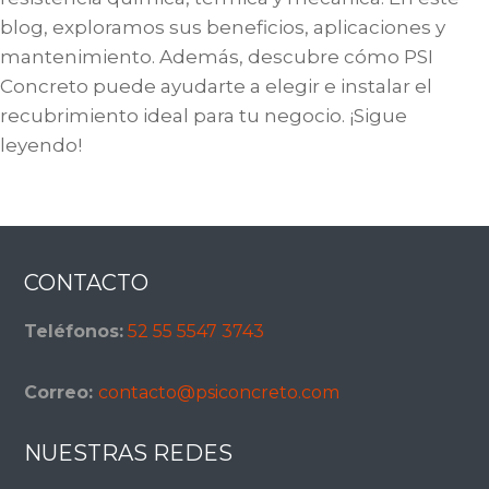
blog, exploramos sus beneficios, aplicaciones y
mantenimiento. Además, descubre cómo PSI
Concreto puede ayudarte a elegir e instalar el
recubrimiento ideal para tu negocio. ¡Sigue
leyendo!
Footer
CONTACTO
Teléfonos:
52 55 5547 3743
Correo:
contacto@psiconcreto.com
NUESTRAS REDES