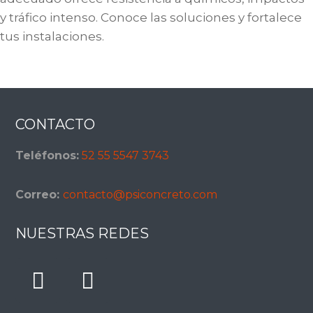
y tráfico intenso. Conoce las soluciones y fortalece
tus instalaciones.
Footer
CONTACTO
Teléfonos:
52 55 5547 3743
Correo:
contacto@psiconcreto.com
NUESTRAS REDES