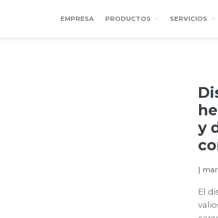
EMPRESA
PRODUCTOS
SERVICIOS
Di
he
y 
co
|
marz
El d
vali