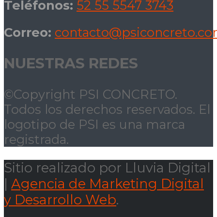
Teléfonos:
52 55 5547 3743
Correo:
contacto@psiconcreto.c
NUESTRAS REDES
©Copyright PSI CONCRETO.
Todos los derechos reservados. El
logotipo de PSI es una marca
registrada.
Sitio realizado por Lluvia Digital
|
Agencia de Marketing Digital
y Desarrollo Web
.