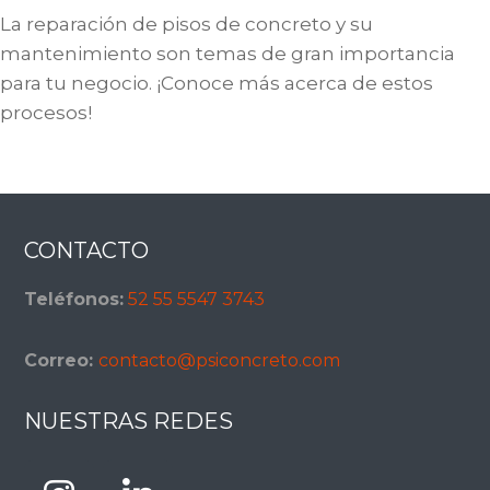
La reparación de pisos de concreto y su
mantenimiento son temas de gran importancia
para tu negocio. ¡Conoce más acerca de estos
procesos!
Footer
CONTACTO
Teléfonos:
52 55 5547 3743
Correo:
contacto@psiconcreto.com
NUESTRAS REDES