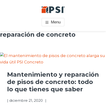
Saltar
Saltar
Skip
al
al
to
PSI CONCRETO
Pisos Industriales
contenido
pie
footer
Menu
principal
de
navigation
reparación de concreto
página
Mantenimiento y reparación
de pisos de concreto: todo
lo que tienes que saber
|
diciembre 21, 2020