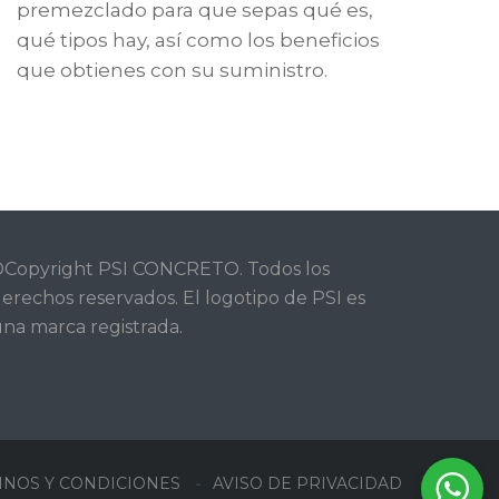
premezclado para que sepas qué es,
qué tipos hay, así como los beneficios
que obtienes con su suministro.
Copyright PSI CONCRETO. Todos los
erechos reservados. El logotipo de PSI es
na marca registrada.
INOS Y CONDICIONES
AVISO DE PRIVACIDAD