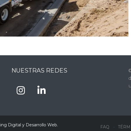
NUESTRAS REDES
©
d
u
ng Digital y Desarrollo Web
.
FAQ
TÉRM