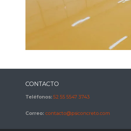
Footer
CONTACTO
Teléfonos:
52 55 5547 3743
Correo:
contacto@psiconcreto.com